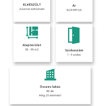
ELKÉSZÜLT
Ár
Azonnal költözhető
64,9 MFt-tól
Alapterület
36 - 95 m2
Szobaszám
1 - 5 szoba
Összes lakás
85 db
Még 20 elérhető!