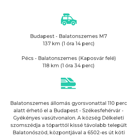
Budapest - Balatonszemes M7
137 km (1 óra 14 perc)
Pécs - Balatonszemes (Kaposvár felé)
118 km (1 óra 34 perc)
Balatonszemes állomás gyorsvonattal 110 perc
alatt érhető el a Budapest - Székesfehérvár -
Gyékényes vasútvonalon. A község Délkeleti
szomszédja a tóparttól kissé távolabb települt
Balatonőszöd, központjával a 6502-es út köti