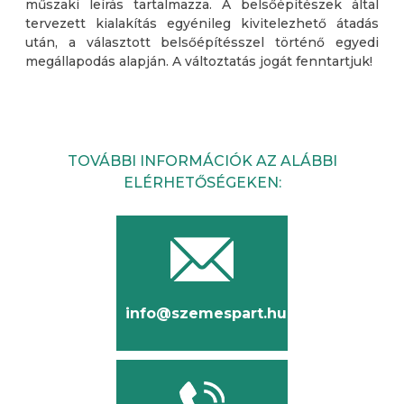
műszaki leírás tartalmazza. A belsőépítészek által
tervezett kialakítás egyénileg kivitelezhető átadás
után, a választott belsőépítésszel történő egyedi
megállapodás alapján. A változtatás jogát fenntartjuk!
TOVÁBBI INFORMÁCIÓK AZ ALÁBBI
ELÉRHETŐSÉGEKEN:
info@szemespart.hu