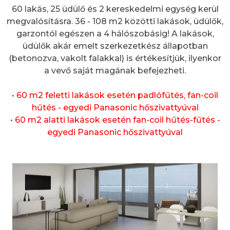
60 lakás, 25 üdülő és 2 kereskedelmi egység kerül
megvalósításra. 36 - 108 m2 közötti lakások, üdülők,
garzontól egészen a 4 hálószobásig! A lakások,
üdülők akár emelt szerkezetkész állapotban
(betonozva, vakolt falakkal) is értékesítjük, ilyenkor
a vevő saját magának befejezheti.
• 60 m2 feletti lakások esetén padlófűtés, fan-coil
hűtés - egyedi Panasonic hőszivattyúval
• 60 m2 alatti lakások esetén fan-coil hűtés-fűtés -
egyedi Panasonic hőszivattyúval