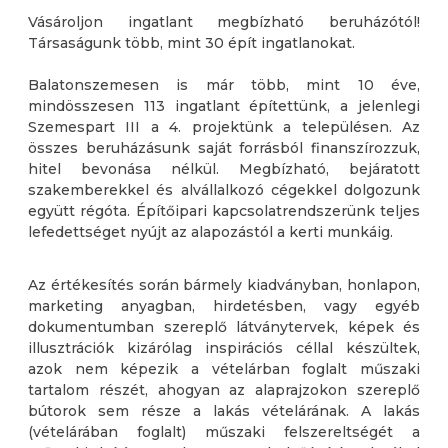
Vásároljon ingatlant megbízható beruházótól!
Társaságunk több, mint 30 épít ingatlanokat.
Balatonszemesen is már több, mint 10 éve,
mindösszesen 113 ingatlant építettünk, a jelenlegi
Szemespart III a 4. projektünk a településen. Az
összes beruházásunk saját forrásból finanszírozzuk,
hitel bevonása nélkül. Megbízható, bejáratott
szakemberekkel és alvállalkozó cégekkel dolgozunk
együtt régóta. Építőipari kapcsolatrendszerünk teljes
lefedettséget nyújt az alapozástól a kerti munkáig.
Az értékesítés során bármely kiadványban, honlapon,
marketing anyagban, hirdetésben, vagy egyéb
dokumentumban szereplő látványtervek, képek és
illusztrációk kizárólag inspirációs céllal készültek,
azok nem képezik a vételárban foglalt műszaki
tartalom részét, ahogyan az alaprajzokon szereplő
bútorok sem része a lakás vételárának. A lakás
(vételárában foglalt) műszaki felszereltségét a