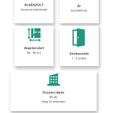
ELKÉSZÜLT
Ár
Azonnal költözhető
64,9 MFt-tól
Alapterület
36 - 95 m2
Szobaszám
1 - 5 szoba
Összes lakás
85 db
Még 20 elérhető!