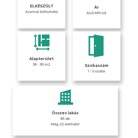
ELKÉSZÜLT
Ár
Azonnal költözhető
64,9 MFt-tól
Alapterület
36 - 95 m2
Szobaszám
1 - 5 szoba
Összes lakás
85 db
Még 20 elérhető!