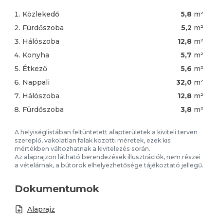
Közlekedő
5,8
m²
Fürdőszoba
5,2
m²
Hálószoba
12,8
m²
Konyha
5,7
m²
Étkező
5,6
m²
Nappali
32,0
m²
Hálószoba
12,8
m²
Fürdőszoba
3,8
m²
A helyiséglistában feltüntetett alapterületek a kiviteli terven
szereplő, vakolatlan falak közötti méretek, ezek kis
mértékben változhatnak a kivitelezés során.
Az alaprajzon látható berendezések illusztrációk, nem részei
a vételárnak, a bútorok elhelyezhetősége tájékoztató jellegű.
Dokumentumok
Alaprajz