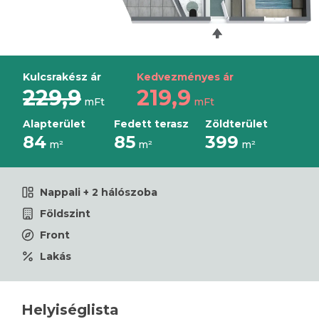
Kulcsrakész ár
Kedvezményes ár
229,9
219,9
mFt
mFt
Alapterület
Fedett terasz
Zöldterület
84
85
399
m²
m²
m²
Nappali + 2 hálószoba
Földszint
Front
Lakás
Helyiséglista