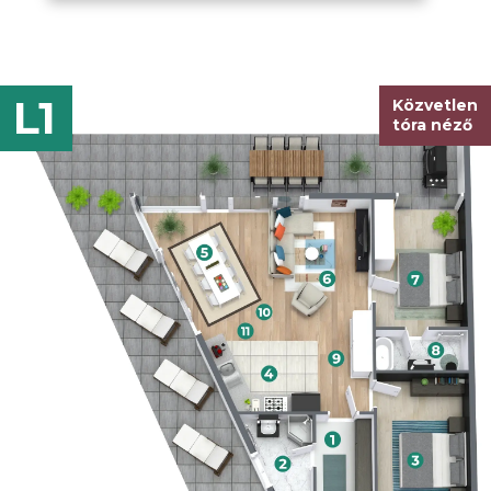
L1
Közvetlen
tóra néző