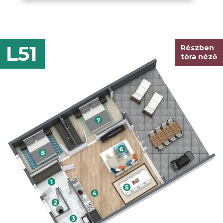
L51
Részben
tóra néző