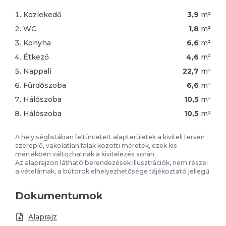
Közlekedő
3,9
m²
WC
1,8
m²
Konyha
6,6
m²
Étkező
4,6
m²
Nappali
22,7
m²
Fürdőszoba
6,6
m²
Hálószoba
10,5
m²
Hálószoba
10,5
m²
A helyiséglistában feltüntetett alapterületek a kiviteli terven
szereplő, vakolatlan falak közötti méretek, ezek kis
mértékben változhatnak a kivitelezés során.
Az alaprajzon látható berendezések illusztrációk, nem részei
a vételárnak, a bútorok elhelyezhetősége tájékoztató jellegű.
Dokumentumok
Alaprajz