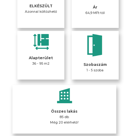
ELKÉSZÜLT
Ár
Azonnal költözhető
64,9 MFt-tól
Alapterület
36 - 95 m2
Szobaszám
1 - 5 szoba
Összes lakás
85 db
Még 20 elérhető!