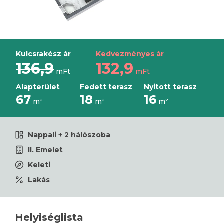
Kulcsrakész ár
Kedvezményes ár
136,9
132,9
mFt
mFt
Alapterület
Fedett terasz
Nyitott terasz
67
18
16
m²
m²
m²
Nappali + 2 hálószoba
II. Emelet
Keleti
Lakás
Helyiséglista