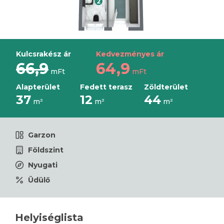
Kulcsrakész ár
Kedvezményes ár
66,9
64,9
mFt
mFt
Alapterület
Fedett terasz
Zöldterület
37
12
44
m²
m²
m²
Garzon
Földszint
Nyugati
Üdülő
Helyiséglista