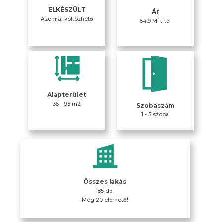
ELKÉSZÜLT
Ár
Azonnal költözhető
64,9 MFt-tól
Alapterület
36 - 95 m2
Szobaszám
1 - 5 szoba
Összes lakás
85 db
Még 20 elérhető!