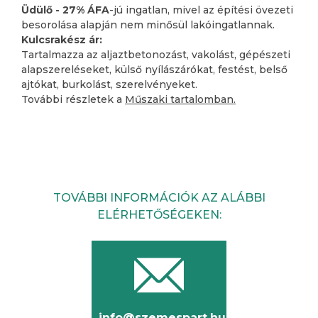
Üdülő - 27% ÁFA
-jú ingatlan, mivel az építési övezeti
besorolása alapján nem minősül lakóingatlannak.
Kulcsrakész ár:
Tartalmazza az aljaztbetonozást, vakolást, gépészeti
alapszereléseket, külső nyílászárókat, festést, belső
ajtókat, burkolást, szerelvényeket.
További részletek a
Műszaki tartalomban.
TOVÁBBI INFORMÁCIÓK AZ ALÁBBI
ELÉRHETŐSÉGEKEN:
info@szemespart.hu