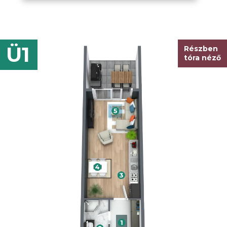
Ü1
Részben
tóra néző