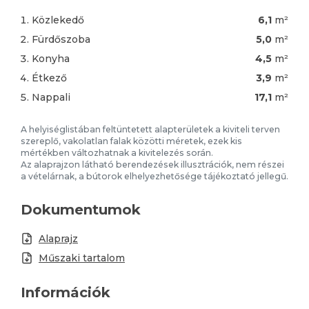
Közlekedő
6,1
m²
Fürdőszoba
5,0
m²
Konyha
4,5
m²
Étkező
3,9
m²
Nappali
17,1
m²
A helyiséglistában feltüntetett alapterületek a kiviteli terven
szereplő, vakolatlan falak közötti méretek, ezek kis
mértékben változhatnak a kivitelezés során.
Az alaprajzon látható berendezések illusztrációk, nem részei
a vételárnak, a bútorok elhelyezhetősége tájékoztató jellegű.
Dokumentumok
Alaprajz
Műszaki tartalom
Információk